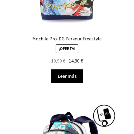
Mochila Pro-DG Parkour Freestyle
¡OFERTA!
El
El
19,90
€
14,90
€
precio
precio
original
actual
Leer más
era:
es:
19,90 €.
14,90 €.