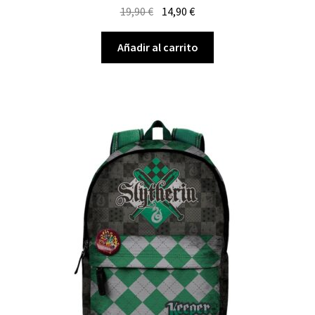
El
El
19,90
€
14,90
€
precio
precio
original
actual
Añadir al carrito
era:
es:
19,90 €.
14,90 €.