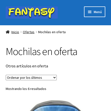
Ir
Ir
Menú
a
al
la
contenido
Expandi
PÁGINA DE INICIO
navegación
el
Inicio
Ofertas
Mochilas en oferta
menú
Expandi
Tienda
hijo
el
Mochilas en oferta
menú
Expandi
Ofertas
hijo
el
menú
Juguetes oferta
Otros artículos en oferta
hijo
Películas DVD y BLURAY
Ordenado
Mostrando los 6 resultados
Otros artículos en oferta
por
los
Mochilas en oferta
últimos