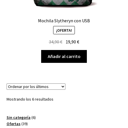
Mochila Slytheryn con USB
¡OFERTA!
El
El
34,90
€
19,90
€
precio
precio
original
actual
Añadir al carrito
era:
es:
34,90 €.
19,90 €.
Ordenado
Mostrando los 6 resultados
por
los
6
Sin categoría
6
últimos
39
productos
Ofertas
39