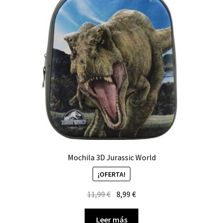
Êventos, publicaciones…
Carrito
Mochila 3D Jurassic World
¡OFERTA!
El
El
11,99
€
8,99
€
precio
precio
original
actual
Leer más