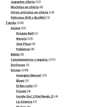
productos
15
Juguetes oferta
15
productos
6
Mochilas en oferta
6
productos
14
Otros artículos en oferta
14
3
productos
Películas DVD y BLURAY
3
156
productos
Tienda
156
productos
25
Anime
25
productos
1
Dragon Ball
1
10
producto
Naruto
10
productos
4
One Piece
4
8
productos
Pokemon
8
8
productos
Bebés
8
productos
107
Complementos y regalos
107
3
productos
Disfraces
3
106
productos
Disney
106
productos
15
Avengers/Marvel
15
3
productos
Bluey
3
productos
2
El Rey León
2
4
productos
Frozen
4
productos
4
Inside Out 2 (Del Revés 2)
4
2
productos
La Sirenita
2
6
productos
Mickey
6