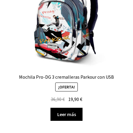
Mochila Pro-DG 3 cremalleras Parkour con USB
¡OFERTA!
El
El
36,90
€
19,90
€
precio
precio
original
actual
Leer más
era:
es:
36,90 €.
19,90 €.