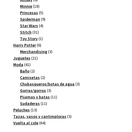
productos
18
Minnie
18
productos
5
Princesas
5
productos
9
Spiderman
9
4
productos
Star Wars
4
31
productos
Stitch
31
productos
1
Toy Story
1
6
producto
Harry Potter
6
productos
3
Merchandising
3
21
productos
Juguetes
21
41
productos
Moda
41
productos
2
Baño
2
productos
2
Camisetas
2
productos
3
Chubasqueros/botas de agua
3
3
productos
Gorras/gorros
3
productos
11
Pijamas y batas
11
11
productos
Sudaderas
11
13
productos
Peluches
13
productos
3
Tazas, vasos y cantimploras
3
64
productos
Vuelta al cole
64
productos