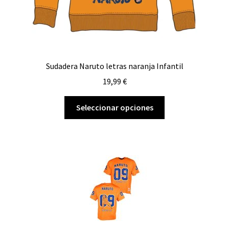
producto
Sudadera Naruto letras naranja Infantil
19,99
€
Este
Seleccionar opciones
producto
tiene
múltiples
variantes.
Las
opciones
se
pueden
elegir