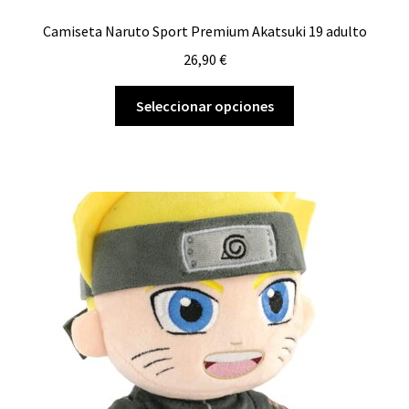
Camiseta Naruto Sport Premium Akatsuki 19 adulto
26,90
€
Este
Seleccionar opciones
producto
tiene
múltiples
variantes.
Las
opciones
se
pueden
elegir
en
la
página
de