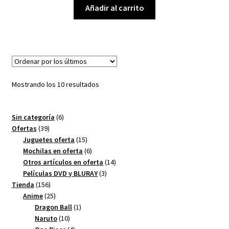
Añadir al carrito
Ordenado
Mostrando los 10 resultados
por
los
6
Sin categoría
6
últimos
39
productos
Ofertas
39
productos
15
Juguetes oferta
15
productos
6
Mochilas en oferta
6
productos
14
Otros artículos en oferta
14
3
productos
Películas DVD y BLURAY
3
156
productos
Tienda
156
productos
25
Anime
25
productos
1
Dragon Ball
1
10
producto
Naruto
10
productos
4