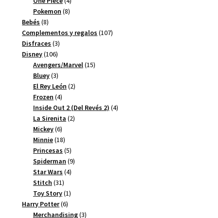
One Piece
4
8
productos
Pokemon
8
8
productos
Bebés
8
productos
107
Complementos y regalos
107
3
productos
Disfraces
3
106
productos
Disney
106
productos
15
Avengers/Marvel
15
3
productos
Bluey
3
productos
2
El Rey León
2
4
productos
Frozen
4
productos
4
Inside Out 2 (Del Revés 2)
4
2
productos
La Sirenita
2
6
productos
Mickey
6
productos
18
Minnie
18
productos
5
Princesas
5
productos
9
Spiderman
9
4
productos
Star Wars
4
31
productos
Stitch
31
productos
1
Toy Story
1
6
producto
Harry Potter
6
productos
3
Merchandising
3