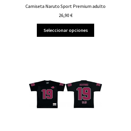
en
Camiseta Naruto Sport Premium adulto
la
página
26,90
€
de
Este
producto
Seleccionar opciones
producto
tiene
múltiples
variantes.
Las
opciones
se
pueden
elegir
en
la
página
de
producto