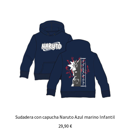
Juguetes
Expandi
Ofertas
el
menú
Êventos, publicaciones…
hijo
Carrito
Sudadera con capucha Naruto Azul marino Infantil
29,90
€