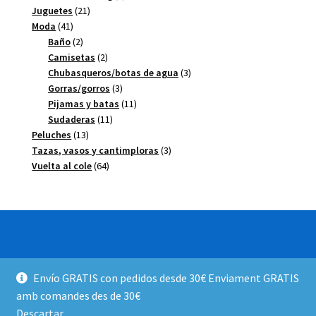
21
productos
Juguetes
21
41
productos
Moda
41
productos
2
Baño
2
productos
2
Camisetas
2
productos
3
Chubasqueros/botas de agua
3
3
productos
Gorras/gorros
3
productos
11
Pijamas y batas
11
11
productos
Sudaderas
11
13
productos
Peluches
13
productos
3
Tazas, vasos y cantimploras
3
64
productos
Vuelta al cole
64
productos
© FANTASY 2026
Envío GRATIS con pedidos desde 30€ Enviament GRATIS
Política de privacidad y devoluciones
Creado con
amb comandes des de 30€
Storefront y WooCommerce
.
Descartar