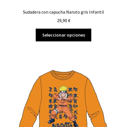
Sudadera con capucha Naruto gris Infantil
29,90
€
Este
Seleccionar opciones
producto
tiene
múltiples
variantes.
Las
opciones
se
pueden
elegir
en
la
página
de