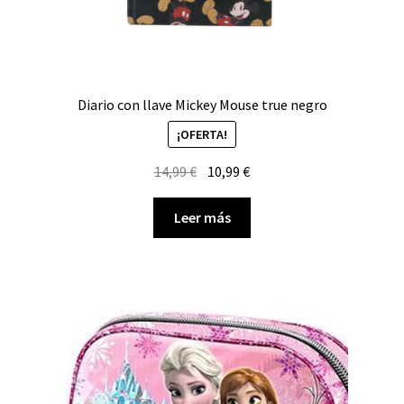
Diario con llave Mickey Mouse true negro
¡OFERTA!
El
El
14,99
€
10,99
€
precio
precio
original
actual
Leer más
era:
es:
14,99 €.
10,99 €.