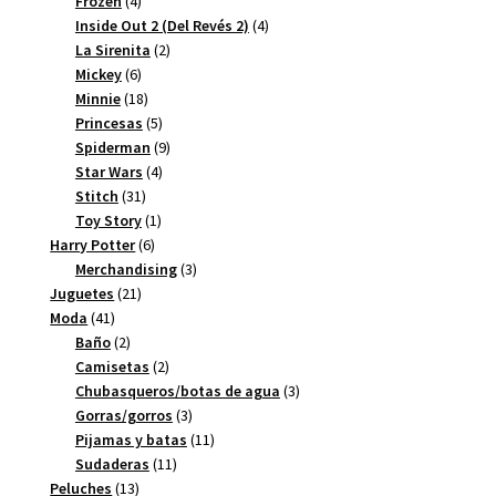
4
productos
Frozen
4
productos
4
Inside Out 2 (Del Revés 2)
4
2
productos
La Sirenita
2
6
productos
Mickey
6
productos
18
Minnie
18
productos
5
Princesas
5
productos
9
Spiderman
9
4
productos
Star Wars
4
31
productos
Stitch
31
productos
1
Toy Story
1
6
producto
Harry Potter
6
productos
3
Merchandising
3
21
productos
Juguetes
21
41
productos
Moda
41
productos
2
Baño
2
productos
2
Camisetas
2
productos
3
Chubasqueros/botas de agua
3
3
productos
Gorras/gorros
3
productos
11
Pijamas y batas
11
11
productos
Sudaderas
11
13
productos
Peluches
13