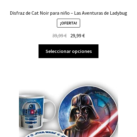
Disfraz de Cat Noir para niño – Las Aventuras de Ladybug
¡OFERTA!
El
El
39,99
€
29,99
€
precio
precio
Este
original
actual
Seleccionar opciones
producto
era:
es:
tiene
39,99 €.
29,99 €.
múltiples
variantes.
Las
opciones
se
pueden
elegir
en
la