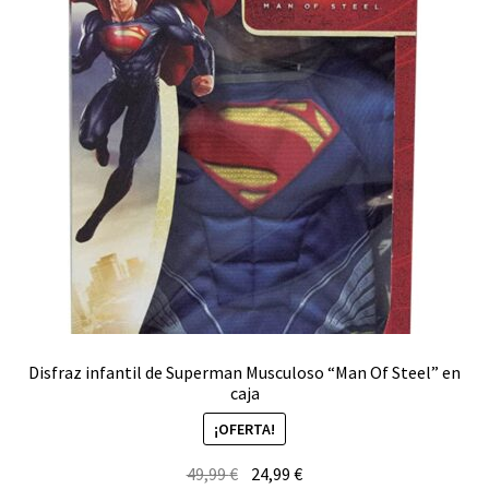
Disfraz infantil de Superman Musculoso “Man Of Steel” en
caja
¡OFERTA!
El
El
49,99
€
24,99
€