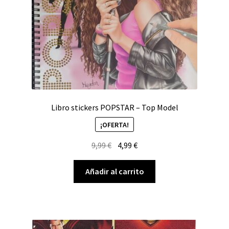
Libro stickers POPSTAR – Top Model
¡OFERTA!
El
El
9,99
€
4,99
€
precio
precio
original
actual
Añadir al carrito
era:
es:
9,99 €.
4,99 €.