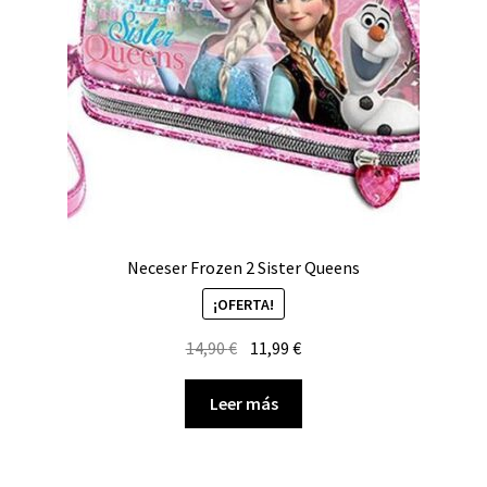
Neceser Frozen 2 Sister Queens
¡OFERTA!
El
El
14,90
€
11,99
€
precio
precio
original
actual
Leer más
era:
es:
14,90 €.
11,99 €.