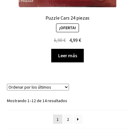
Puzzle Cars 24 piezas
¡OFERTA!
El
El
6,90
€
4,99
€
precio
precio
original
actual
Leer más
era:
es:
6,90 €.
4,99 €.
Ordenado
Mostrando 1–12 de 14 resultados
por
los
1
2
últimos