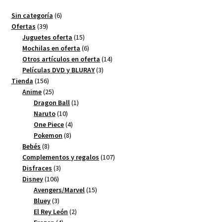
6
Sin categoría
6
39
productos
Ofertas
39
productos
15
Juguetes oferta
15
productos
6
Mochilas en oferta
6
productos
14
Otros artículos en oferta
14
3
productos
Películas DVD y BLURAY
3
156
productos
Tienda
156
productos
25
Anime
25
productos
1
Dragon Ball
1
10
producto
Naruto
10
productos
4
One Piece
4
8
productos
Pokemon
8
8
productos
Bebés
8
productos
107
Complementos y regalos
107
3
productos
Disfraces
3
106
productos
Disney
106
productos
15
Avengers/Marvel
15
3
productos
Bluey
3
productos
2
El Rey León
2