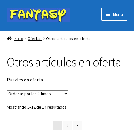
Ir
Ir
Menú
a
al
la
contenido
Expandi
PÁGINA DE INICIO
navegación
el
Inicio
Ofertas
Otros artículos en oferta
menú
Expandi
Tienda
hijo
el
Otros artículos en oferta
menú
Expandi
Ofertas
hijo
el
menú
Juguetes oferta
Puzzles en oferta
hijo
Películas DVD y BLURAY
Ordenado
Mostrando 1–12 de 14 resultados
Otros artículos en oferta
por
los
Mochilas en oferta
1
2
últimos