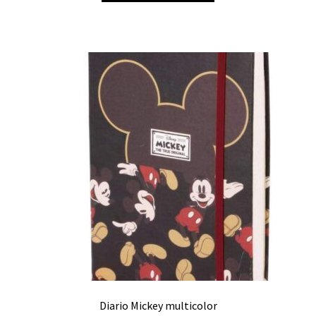
era:
es:
8,99 €.
4,49 €.
Diario Mickey multicolor