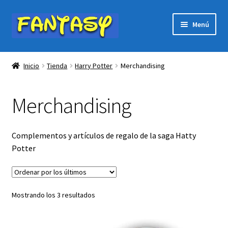
Ir
Ir
Menú
a
al
la
contenido
Expandi
PÁGINA DE INICIO
navegación
el
Inicio
Tienda
Harry Potter
Merchandising
menú
Expandi
Tienda
hijo
el
Merchandising
menú
Expandi
Disney
hijo
el
menú
Expandi
Anime
Complementos y artículos de regalo de la saga Hatty
hijo
el
Potter
menú
Expandi
Harry Potter
hijo
el
menú
Moda Harry Potter
Ordenado
hijo
Mostrando los 3 resultados
por
Merchandising
los
últimos