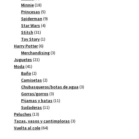
productos
18
Minnie
18
productos
5
Princesas
5
productos
9
Spiderman
9
4
productos
Star Wars
4
31
productos
Stitch
31
productos
1
Toy Story
1
6
producto
Harry Potter
6
productos
3
Merchandising
3
21
productos
Juguetes
21
41
productos
Moda
41
productos
2
Baño
2
productos
2
Camisetas
2
productos
3
Chubasqueros/botas de agua
3
3
productos
Gorras/gorros
3
productos
11
Pijamas y batas
11
11
productos
Sudaderas
11
13
productos
Peluches
13
productos
3
Tazas, vasos y cantimploras
3
64
productos
Vuelta al cole
64
productos