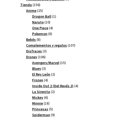
156
productos
Tienda
156
productos
25
Anime
25
productos
1
Dragon Ball
1
10
producto
Naruto
10
productos
4
One Piece
4
8
productos
Pokemon
8
8
productos
Bebés
8
productos
107
Complementos y regalos
107
3
productos
Disfraces
3
106
productos
Disney
106
productos
15
Avengers/Marvel
15
3
productos
Bluey
3
productos
2
El Rey León
2
4
productos
Frozen
4
productos
4
Inside Out 2 (Del Revés 2)
4
2
productos
La Sirenita
2
6
productos
Mickey
6
productos
18
Minnie
18
productos
5
Princesas
5
productos
9
Spiderman
9