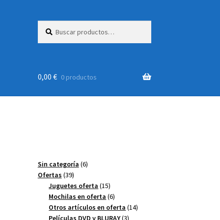
Buscar
Buscar
por:
0,00
€
0 productos
6
Sin categoría
6
39
productos
Ofertas
39
productos
15
Juguetes oferta
15
productos
6
Mochilas en oferta
6
productos
14
Otros artículos en oferta
14
3
productos
Películas DVD y BLURAY
3