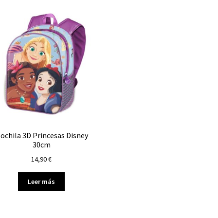
los
últimos
ochila 3D Princesas Disney
30cm
14,90
€
Leer más