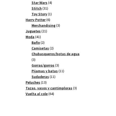
4
productos
Star Wars
4
31
productos
Stitch
31
productos
1
Toy Story
1
6
producto
Harry Potter
6
productos
3
Merchandising
3
21
productos
Juguetes
21
41
productos
Moda
41
productos
2
Baño
2
productos
2
Camisetas
2
productos
Chubasqueros/botas de agua
3
3
productos
3
Gorras/gorros
3
productos
11
Pijamas y batas
11
11
productos
Sudaderas
11
13
productos
Peluches
13
productos
3
Tazas, vasos y cantimploras
3
64
productos
Vuelta al cole
64
productos