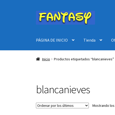
Ir
Ir
a
al
la
contenido
navegación
PÁGINA DE INICIO
Tienda
O
Inicio
Productos etiquetados “blancanieves”
blancanieves
Mostrando los