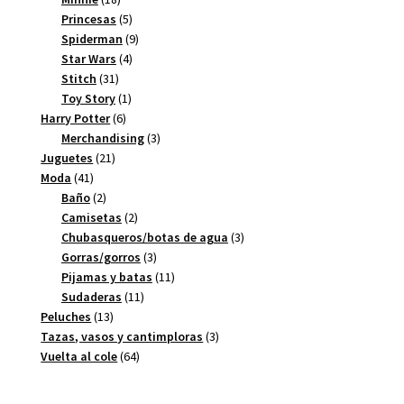
productos
5
Princesas
5
productos
9
Spiderman
9
4
productos
Star Wars
4
31
productos
Stitch
31
productos
1
Toy Story
1
6
producto
Harry Potter
6
productos
3
Merchandising
3
21
productos
Juguetes
21
41
productos
Moda
41
productos
2
Baño
2
productos
2
Camisetas
2
productos
3
Chubasqueros/botas de agua
3
3
productos
Gorras/gorros
3
productos
11
Pijamas y batas
11
11
productos
Sudaderas
11
13
productos
Peluches
13
productos
3
Tazas, vasos y cantimploras
3
64
productos
Vuelta al cole
64
productos