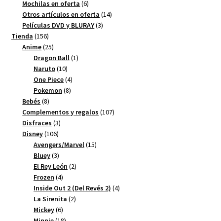
productos
6
Mochilas en oferta
6
productos
14
Otros artículos en oferta
14
3
productos
Películas DVD y BLURAY
3
156
productos
Tienda
156
productos
25
Anime
25
productos
1
Dragon Ball
1
10
producto
Naruto
10
productos
4
One Piece
4
8
productos
Pokemon
8
8
productos
Bebés
8
productos
107
Complementos y regalos
107
3
productos
Disfraces
3
106
productos
Disney
106
productos
15
Avengers/Marvel
15
3
productos
Bluey
3
productos
2
El Rey León
2
4
productos
Frozen
4
productos
4
Inside Out 2 (Del Revés 2)
4
2
productos
La Sirenita
2
6
productos
Mickey
6
productos
18
Minnie
18