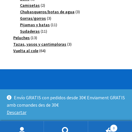
productos
2
Camisetas
2
productos
3
Chubasqueros/botas de agua
3
3
productos
Gorras/gorros
3
productos
11
Pijamas y batas
11
11
productos
Sudaderas
11
13
productos
Peluches
13
productos
3
Tazas, vasos y cantimploras
3
64
productos
Vuelta al cole
64
productos
© FANTASY 2026
Envío GRATIS con pedidos desde 30€ Enviament GRATIS
Política de privacidad y devoluciones
Creado con
amb comandes des de 30€
Storefront y WooCommerce
.
Descartar
0