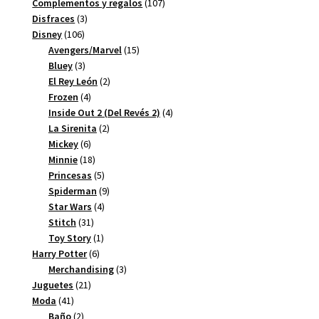
productos
107
Complementos y regalos
107
3
productos
Disfraces
3
106
productos
Disney
106
productos
15
Avengers/Marvel
15
3
productos
Bluey
3
productos
2
El Rey León
2
4
productos
Frozen
4
productos
4
Inside Out 2 (Del Revés 2)
4
2
productos
La Sirenita
2
6
productos
Mickey
6
productos
18
Minnie
18
productos
5
Princesas
5
productos
9
Spiderman
9
4
productos
Star Wars
4
31
productos
Stitch
31
productos
1
Toy Story
1
6
producto
Harry Potter
6
productos
3
Merchandising
3
21
productos
Juguetes
21
41
productos
Moda
41
productos
2
Baño
2