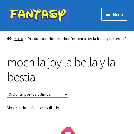
Ir
Ir
Menú
a
al
la
contenido
Expandi
PÁGINA DE INICIO
navegación
el
Inicio
Productos etiquetados “mochila joy la bella y la bestia”
menú
Expandi
Tienda
hijo
el
mochila joy la bella y la
menú
Expandi
Ofertas
hijo
el
bestia
menú
Êventos, publicaciones…
hijo
Carrito
Mostrando el único resultado