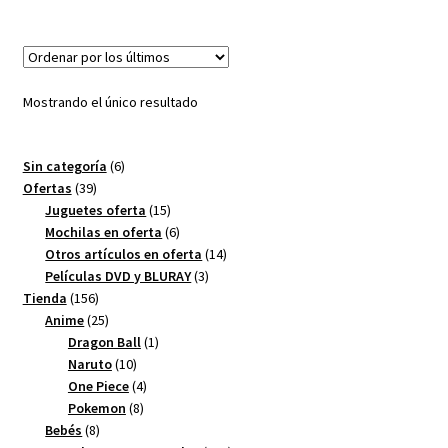
Mostrando el único resultado
6
Sin categoría
6
39
productos
Ofertas
39
productos
15
Juguetes oferta
15
productos
6
Mochilas en oferta
6
productos
14
Otros artículos en oferta
14
3
productos
Películas DVD y BLURAY
3
156
productos
Tienda
156
productos
25
Anime
25
productos
1
Dragon Ball
1
10
producto
Naruto
10
productos
4
One Piece
4
8
productos
Pokemon
8
8
productos
Bebés
8