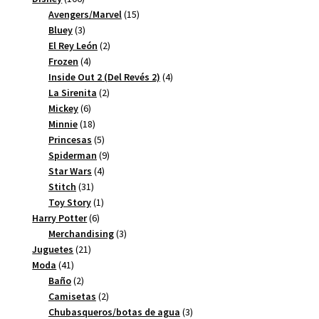
productos
15
Avengers/Marvel
15
3
productos
Bluey
3
productos
2
El Rey León
2
4
productos
Frozen
4
productos
4
Inside Out 2 (Del Revés 2)
4
2
productos
La Sirenita
2
6
productos
Mickey
6
productos
18
Minnie
18
productos
5
Princesas
5
productos
9
Spiderman
9
4
productos
Star Wars
4
31
productos
Stitch
31
productos
1
Toy Story
1
6
producto
Harry Potter
6
productos
3
Merchandising
3
21
productos
Juguetes
21
41
productos
Moda
41
productos
2
Baño
2
productos
2
Camisetas
2
productos
3
Chubasqueros/botas de agua
3