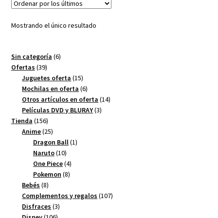
Mostrando el único resultado
6
Sin categoría
6
39
productos
Ofertas
39
productos
15
Juguetes oferta
15
productos
6
Mochilas en oferta
6
productos
14
Otros artículos en oferta
14
3
productos
Películas DVD y BLURAY
3
156
productos
Tienda
156
productos
25
Anime
25
productos
1
Dragon Ball
1
10
producto
Naruto
10
productos
4
One Piece
4
8
productos
Pokemon
8
8
productos
Bebés
8
productos
107
Complementos y regalos
107
3
productos
Disfraces
3
106
productos
Disney
106