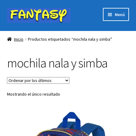
Ir
Ir
Menú
a
al
la
contenido
Expandi
PÁGINA DE INICIO
navegación
el
Inicio
Productos etiquetados “mochila nala y simba”
menú
Expandi
Tienda
hijo
el
mochila nala y simba
menú
Expandi
Ofertas
hijo
el
menú
Êventos, publicaciones…
hijo
Mostrando el único resultado
Carrito