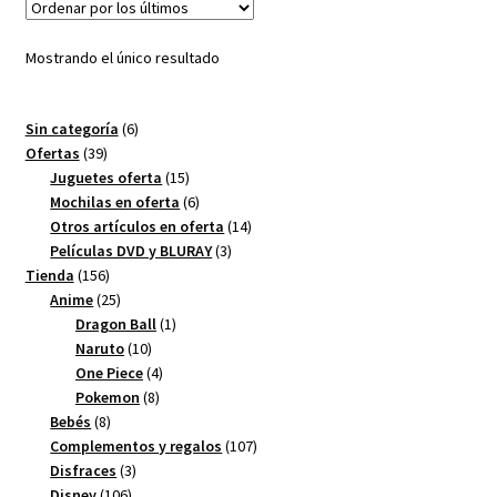
Mostrando el único resultado
6
Sin categoría
6
39
productos
Ofertas
39
productos
15
Juguetes oferta
15
productos
6
Mochilas en oferta
6
productos
14
Otros artículos en oferta
14
3
productos
Películas DVD y BLURAY
3
156
productos
Tienda
156
productos
25
Anime
25
productos
1
Dragon Ball
1
10
producto
Naruto
10
productos
4
One Piece
4
8
productos
Pokemon
8
8
productos
Bebés
8
productos
107
Complementos y regalos
107
3
productos
Disfraces
3
106
productos
Disney
106