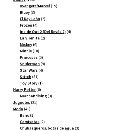
productos
15
Avengers/Marvel
15
3
productos
Bluey
3
productos
2
El Rey León
2
4
productos
Frozen
4
productos
4
Inside Out 2 (Del Revés 2)
4
2
productos
La Sirenita
2
6
productos
Mickey
6
productos
18
Minnie
18
productos
5
Princesas
5
productos
9
Spiderman
9
4
productos
Star Wars
4
31
productos
Stitch
31
productos
1
Toy Story
1
6
producto
Harry Potter
6
productos
3
Merchandising
3
21
productos
Juguetes
21
41
productos
Moda
41
productos
2
Baño
2
productos
2
Camisetas
2
productos
3
Chubasqueros/botas de agua
3