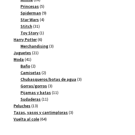
productos
5
Princesas
5
productos
9
Spiderman
9
4
productos
Star Wars
4
31
productos
Stitch
31
productos
1
Toy Story
1
6
producto
Harry Potter
6
productos
3
Merchandising
3
21
productos
Juguetes
21
41
productos
Moda
41
productos
2
Baño
2
productos
2
Camisetas
2
productos
3
Chubasqueros/botas de agua
3
3
productos
Gorras/gorros
3
productos
11
Pijamas y batas
11
11
productos
Sudaderas
11
13
productos
Peluches
13
productos
3
Tazas, vasos y cantimploras
3
64
productos
Vuelta al cole
64
productos