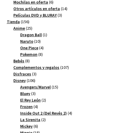
productos
6
Mochilas en oferta
6
productos
14
Otros artículos en oferta
14
3
productos
Películas DVD y BLURAY
3
156
productos
Tienda
156
productos
25
Anime
25
productos
1
Dragon Ball
1
10
producto
Naruto
10
productos
4
One Piece
4
8
productos
Pokemon
8
8
productos
Bebés
8
productos
107
Complementos y regalos
107
3
productos
Disfraces
3
106
productos
Disney
106
productos
15
Avengers/Marvel
15
3
productos
Bluey
3
productos
2
El Rey León
2
4
productos
Frozen
4
productos
4
Inside Out 2 (Del Revés 2)
4
2
productos
La Sirenita
2
6
productos
Mickey
6
productos
18
Minnie
18