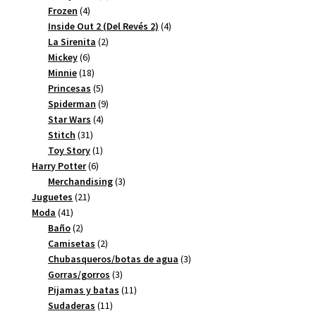
4
productos
Frozen
4
productos
4
Inside Out 2 (Del Revés 2)
4
2
productos
La Sirenita
2
6
productos
Mickey
6
productos
18
Minnie
18
productos
5
Princesas
5
productos
9
Spiderman
9
4
productos
Star Wars
4
31
productos
Stitch
31
productos
1
Toy Story
1
6
producto
Harry Potter
6
productos
3
Merchandising
3
21
productos
Juguetes
21
41
productos
Moda
41
productos
2
Baño
2
productos
2
Camisetas
2
productos
3
Chubasqueros/botas de agua
3
3
productos
Gorras/gorros
3
productos
11
Pijamas y batas
11
11
productos
Sudaderas
11