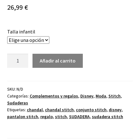
26,99
€
Talla infantil
Chandal
Añadir al carrito
Stitch
Azúl
cantidad
SKU:
N/D
Categorías:
Complementos y regalos
,
Disney
,
Moda
,
Stitch
,
Sudaderas
Etiquetas:
chandal
,
chandal stitch
,
conjunto stitch
,
disney
,
pantalon stitch
,
regalo
,
stitch
,
SUDADERA
,
sudadera stitch