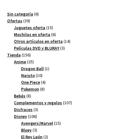
6
Sin categoría
6
39
productos
Ofertas
39
productos
15
Juguetes oferta
15
productos
6
Mochilas en oferta
6
productos
14
Otros artículos en oferta
14
3
productos
Películas DVD y BLURAY
3
156
productos
Tienda
156
productos
25
Anime
25
productos
1
Dragon Ball
1
10
producto
Naruto
10
productos
4
One Piece
4
8
productos
Pokemon
8
8
productos
Bebés
8
productos
107
Complementos y regalos
107
3
productos
Disfraces
3
106
productos
Disney
106
productos
15
Avengers/Marvel
15
3
productos
Bluey
3
productos
2
El Rey León
2