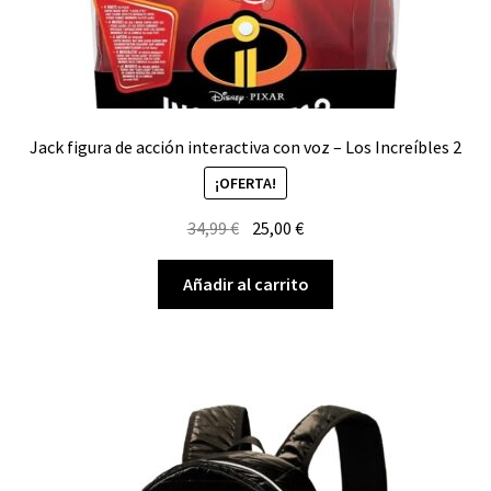
Jack figura de acción interactiva con voz – Los Increíbles 2
¡OFERTA!
El
El
34,99
€
25,00
€
precio
precio
original
actual
Añadir al carrito
era:
es:
34,99 €.
25,00 €.